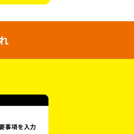
れ
。
要事項を入力