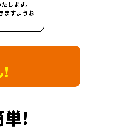
いたします。
きますようお
!
単!