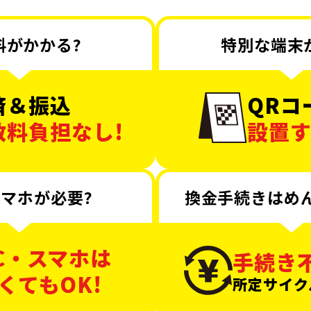
料がかかる?
特別な端末
済＆振込
QRコ
数料負担なし!
設置す
スマホが必要?
換金手続きはめ
C・スマホは
手続き不
くてもOK!
所定サイク