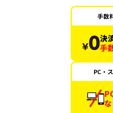
手数
決
手
PC・
P
な