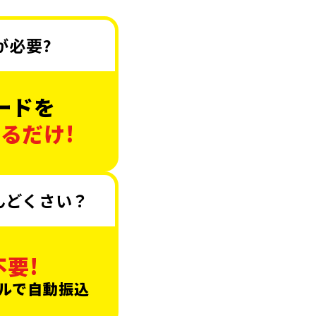
が必要?
ードを
るだけ!
んどくさい？
要!
ルで自動振込