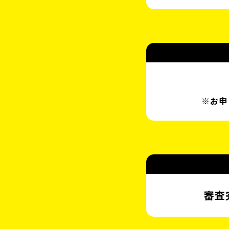
※お申
審査